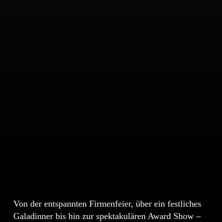
Navigate to the next section
Wir setzen Ihr Event
Von der entspannten Firmenfeier, über ein festliches
für Sie um.
Galadinner bis hin zur spektakulären Award Show –