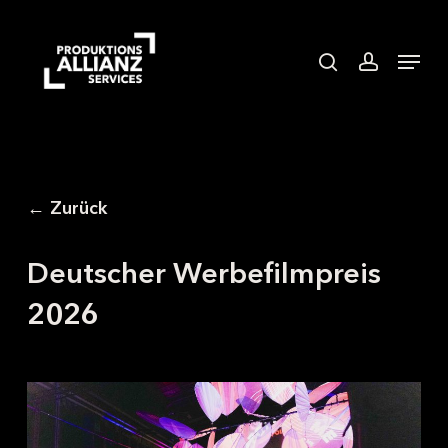
Skip
to
search
accoun
Menu
main
content
← Zurück
Deutscher Werbefilmpreis
2026