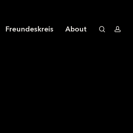
Freundeskreis
About
search
acco