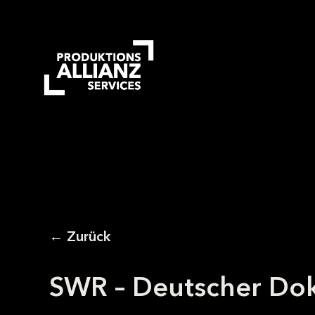
Skip
to
main
content
← Zurück
SWR – Deutscher Dok