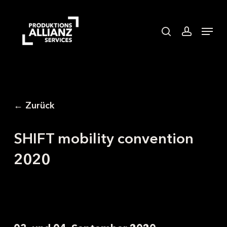
Skip
to
search
accoun
Menu
main
content
← Zurück
SHIFT mobility convention
2020