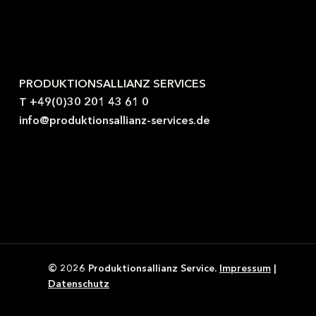
Kontaktieren Sie uns gerne.
PRODUKTIONSALLIANZ SERVICES
T +49(0)30 201 43 61 0
info@produktionsallianz-services.de
© 2026 Produktionsallianz Service.
Impressum
|
Datenschutz