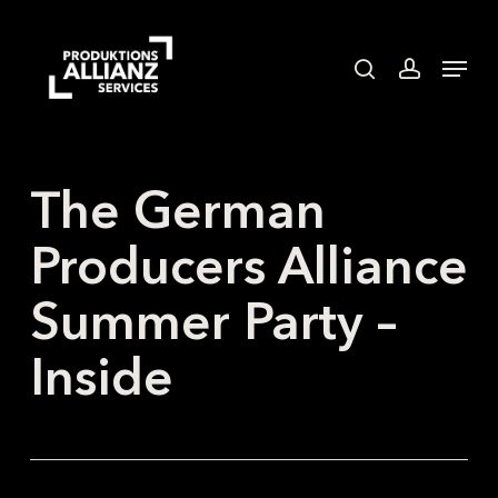
Skip
to
search
accoun
Menu
main
content
The German
Producers Alliance
Summer Party –
Inside