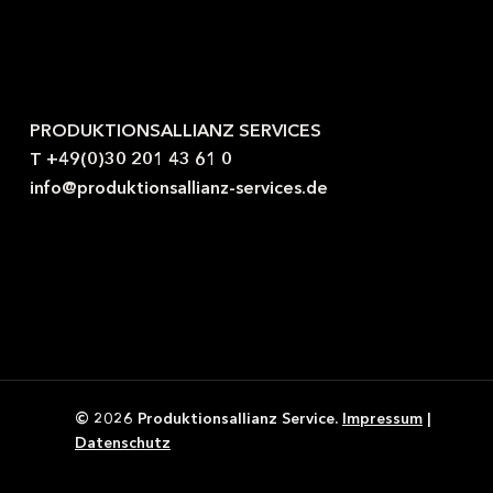
Kontaktieren Sie uns gerne.
PRODUKTIONSALLIANZ SERVICES
T +49(0)30 201 43 61 0
info@produktionsallianz-services.de
© 2026 Produktionsallianz Service.
Impressum
|
Datenschutz