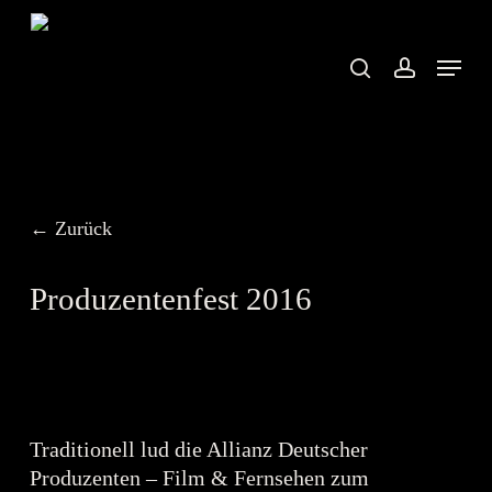
Skip
to
search
account
Menu
main
content
← Zurück
Produzentenfest 2016
Traditionell lud die Allianz Deutscher
Produzenten – Film & Fernsehen zum