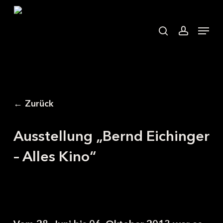
Skip
to
search
accoun
Menu
main
content
← Zurück
Ausstellung „Bernd Eichinger
– Alles Kino“