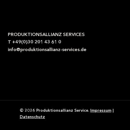
Kontaktieren Sie uns gerne.
PRODUKTIONSALLIANZ SERVICES
T +49(0)30 201 43 61 0
info@produktionsallianz-services.de
© 2026 Produktionsallianz Service.
Impressum
|
Datenschutz