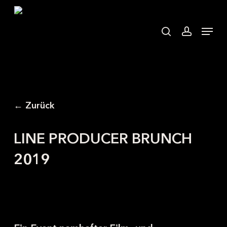
Skip
to
search
accoun
Menu
main
content
← Zurück
LINE PRODUCER BRUNCH
2019