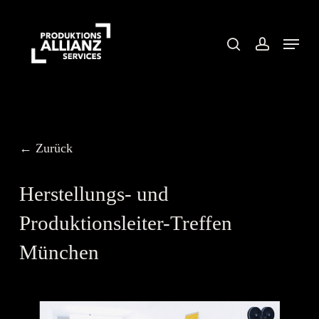
Skip
to
search
account
Menu
main
content
← Zurück
Herstellungs- und
Produktionsleiter-Treffen
München