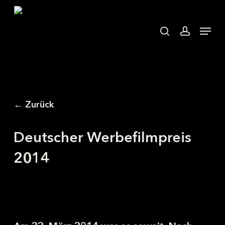
Skip
to
search
accoun
Menu
main
content
← Zurück
Deutscher Werbefilmpreis
2014