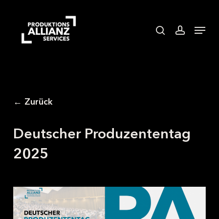
Skip
to
search
accoun
Menu
main
content
← Zurück
Deutscher Produzententag
2025