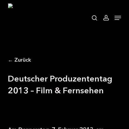
Skip
to
search
accoun
Menu
main
content
← Zurück
Deutscher Produzententag
2013 – Film & Fernsehen