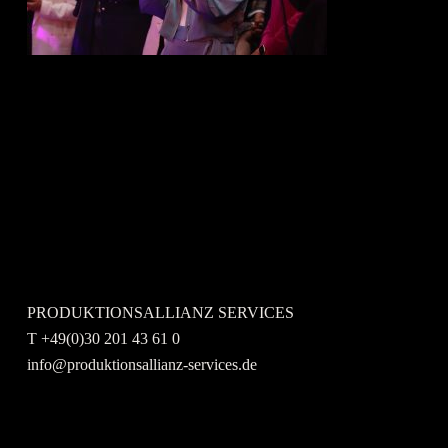
Kontaktieren Sie uns gerne.
PRODUKTIONSALLIANZ SERVICES
T +49(0)30 201 43 61 0
info@produktionsallianz-services.de