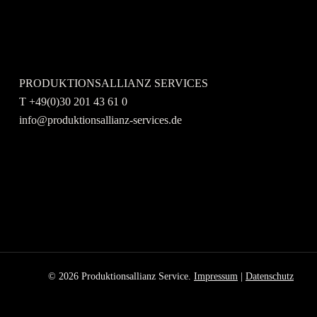
Kontaktieren Sie uns gerne.
PRODUKTIONSALLIANZ SERVICES
T +49(0)30 201 43 61 0
info@produktionsallianz-services.de
© 2026 Produktionsallianz Service.
Impressum
|
Datenschutz