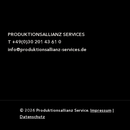
Kontaktieren Sie uns gerne.
PRODUKTIONSALLIANZ SERVICES
T +49(0)30 201 43 61 0
info@produktionsallianz-services.de
© 2026 Produktionsallianz Service.
Impressum
|
Datenschutz