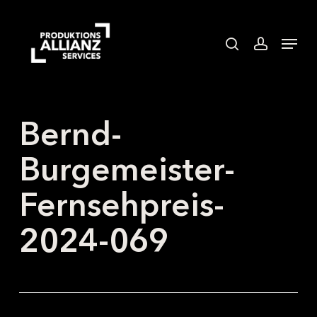
Skip
to
search
accoun
Menu
main
content
Bernd-
Burgemeister-
Fernsehpreis-
2024-069