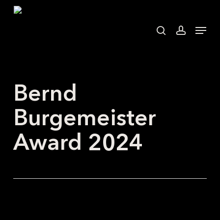
Skip
to
search
accoun
Menu
main
content
Bernd
Burgemeister
Award 2024