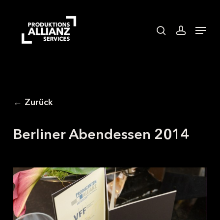
Skip
to
search
accoun
Menu
main
content
← Zurück
Berliner Abendessen 2014