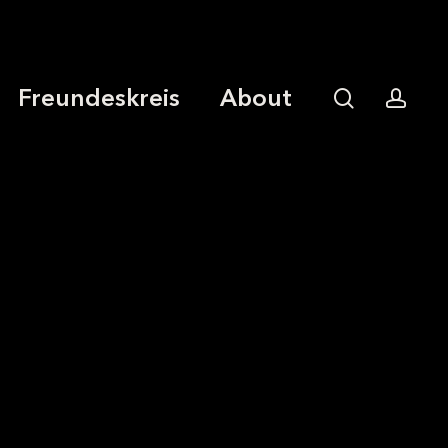
Freundeskreis
About
search
acco