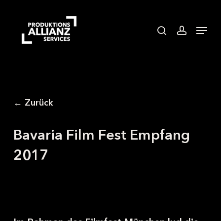
Skip
to
search
accoun
Menu
main
content
← Zurück
Bavaria Film Fest Empfang
2017