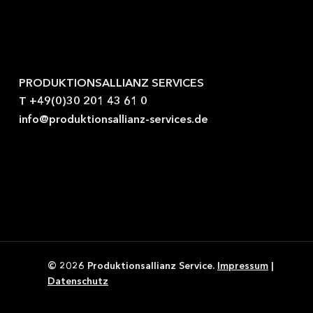
Kontaktieren Sie uns gerne.
PRODUKTIONSALLIANZ SERVICES
T +49(0)30 201 43 61 0
info@produktionsallianz-services.de
© 2026 Produktionsallianz Service.
Impressum
|
Datenschutz