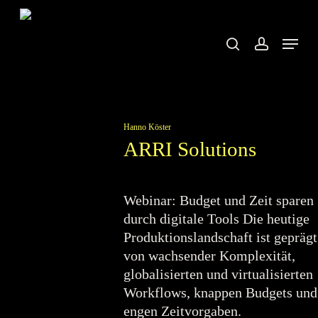
Skip
to
search
account
Menu
main
content
Hanno Köster
ARRI Solutions
Webinar: Budget und Zeit sparen
durch digitale Tools Die heutige
Produktionslandschaft ist geprägt
von wachsender Komplexität,
globalisierten und virtualisierten
Workflows, knappen Budgets und
engen Zeitvorgaben.