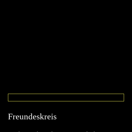
Events
Wir setzen Ihr Event für Sie um: Von der
entspannten Firmenfeier, über ein festliches
Galadinner bis hin zur spektakulären Award
Show – die Produktionsallianz Events
unterstützt und berät Sie bei der Kreation, dem
Projektmanagement und der Produktion eines
unvergesslichen Events.
Freundeskreis